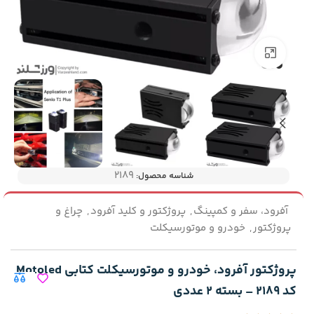
بزرگنمایی تصویر
2189
شناسه محصول:
آفرود، سفر و کمپینگ
,
پروژکتور و کلید آفرود
,
چراغ و
پروژکتور
,
خودرو و موتورسیکلت
پروژکتور آفرود، خودرو و موتورسیکلت کتابی Motoled
کد 2189 – بسته 2 عددی