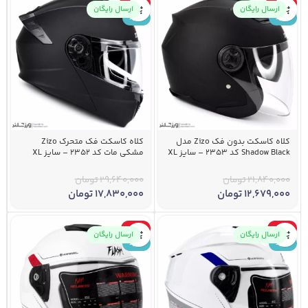
-40%
-42%
ارسال رایگان
ارسال رایگان
جدید
جدید
کلاه کاسکت بدون فک Zizo مدل
کلاه کاسکت فک متحرک Zizo
Shadow Black کد 2353 – سایز XL
مشکی مات کد 2352 – سایز XL
21,840,000
تومان
29,640,000
تومان
12,679,000
تومان
17,830,000
تومان
-41%
-41%
ارسال رایگان
ارسال رایگان
جدید
جدید