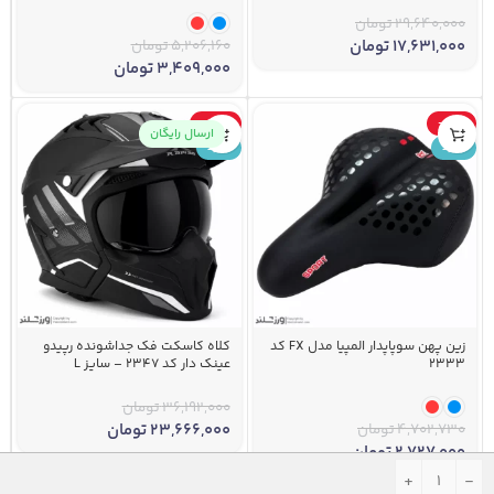
29,640,000
تومان
17,631,000
تومان
5,206,160
تومان
3,409,000
تومان
-35%
-42%
ارسال رایگان
جدید
جدید
زین پهن سوپاپدار المپیا مدل FX کد
کلاه کاسکت فک جداشونده رپیدو
2333
عینک دار کد 2347 – سایز L
36,192,000
تومان
4,702,730
تومان
23,666,000
تومان
2,727,000
تومان