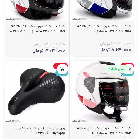
کلاه کاسکت بدون فک فلش White
کلاه کاسکت بدون فک فلش White
Blue کد 2348 – سایز L
Red کد 2348 – سایز L کد 2348 –
سایز L
29,640,000
تومان
29,640,000
تومان
17,631,000
تومان
17,631,000
تومان
-35%
-41%
ارسال رایگان
جدید
جدید
کلاه کاسکت بدون فک فلش White
زین پهن سوپاپدار المپیا چراغدار
Pink کد 2348 – سایز XL
Olympia کد 2334