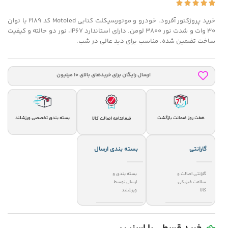
خرید پروژکتور آفرود، خودرو و موتورسیکلت کتابی Motoled کد 2189 با توان
۳۰ وات و شدت نور ۳۸۰۰ لومن. دارای استاندارد IP67، نور دو حالته و کیفیت
ساخت تضمین شده. مناسب برای دید عالی در شب.
ارسال رایگان برای خریدهای بالای 10 میلیون
هفت روز ضمانت بازگشت
بسته بندی تخصصی ورزشلند
ضمانتامه اصالت کالا
گارانتی
بسته بندی ارسال
گارانتی اصالت و
بسته بندی و
سلامت فیزیکی
ارسال توسط
کالا
ورزشلند