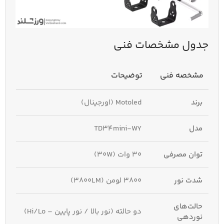
جدول مشخصات فنی
مشخصه فنی
توضیحات
برند
Motoled (اورجینال)
مدل
TD34mini-WY
توان مصرفی
۳۰ وات (30W)
شدت نور
۳۸۰۰ لومن (3800LM)
حالت‌های
دو حالته (نور بالا / نور پایین – Hi/Lo)
نوردهی