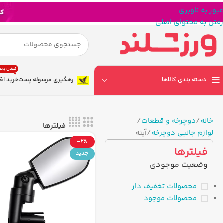
عبور به ناوبری
رفتن به محتوای اصلی
نقدی بخر
دسته بندی کالاها
رهگیری مرسوله پست
خرید اق
خانه
دوچرخه و قطعات
فیلترها
لوازم جانبی دوچرخه
آینه
-6%
فیلترها
جدید
وضعیت موجودی
محصولات تخفیف دار
محصولات موجود