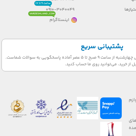
ساعت ۹ تا ۱۷
یازها
0910-3040049
VARZESHLAND_COM
اینستاگرام
پشتیبانی سریع
تیم پشتیبانی ما در روزهای شنبه الی چهارشنبه از ساعت 9 صبح تا 5 عصر آماده پاسخگویی به سوالات شماست.
ل از خرید، می‌توانید روی ما حساب کنید.
ازم
های
 صورت عمده