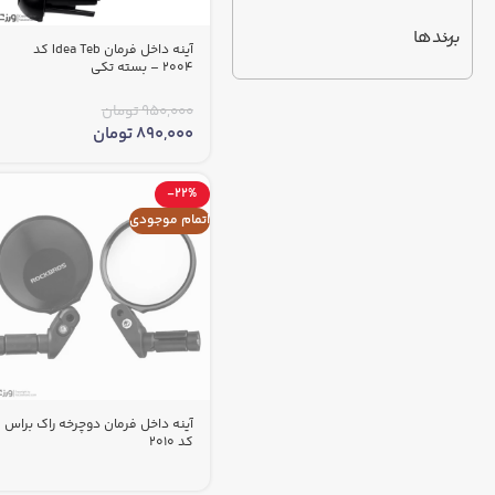
برندها
آینه داخل فرمان Idea Teb کد
2004 – بسته تکی
950,000
تومان
890,000
تومان
-22%
اتمام موجودی
آینه داخل فرمان دوچرخه راک براس
کد 2010