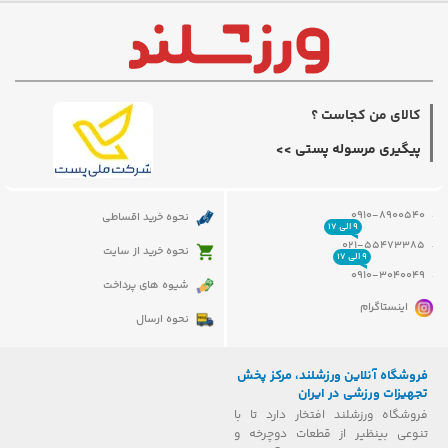
کالای من کجاست ؟
پیگیری مرسوله پستی >>
0910-8900540
نحوه خرید اقساطی
۹ الی ۱۷
021-55473385
نحوه خرید از سایت
۹ الی ۱۷
0910-3040049
شیوه های پرداخت
اینستاگرام
نحوه ارسال
فروشگاه آنلاین ورزشلند، مرکز پخش
تجهیزات ورزشی در ایران
فروشگاه ورزشلند افتخار دارد تا با
تنوعی بینظیر از قطعات دوچرخه و