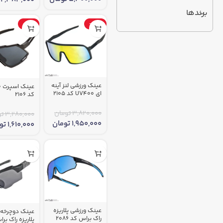
برندها
-51%
-49%
عینک ورزشی لنز آینه
ع
ای UV400 کد 2105
کد 2106
3,820,000
تومان
3,280,000
تو
1,950,000
تومان
1,610,000
تو
عینک ورزشی پلاریزه
عینک دوچرخه‌
راک براس کد 2086
پلاریزه راک بر