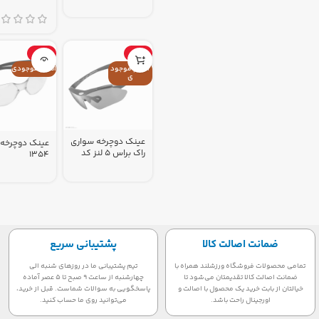
-12%
-3%
اتمام موجود
اتمام موجودی
ی
عینک دوچرخه سواری
عینک دوچرخه 
راک براس ۵ لنز کد
1354
1764
ضمانت اصالت کالا
پشتیبانی سریع
تمامی محصولات فروشگاه ورزشلند همراه با
تیم پشتیبانی ما در روزهای شنبه الی
ضمانت اصالت کالا تقدیمتان می‌شود تا
چهارشنبه از ساعت 9 صبح تا 5 عصر آماده
خیالتان از بابت خرید یک محصول با اصالت و
پاسخگویی به سوالات شماست. قبل از خرید،
اورجینال راحت باشد.
می‌توانید روی ما حساب کنید.