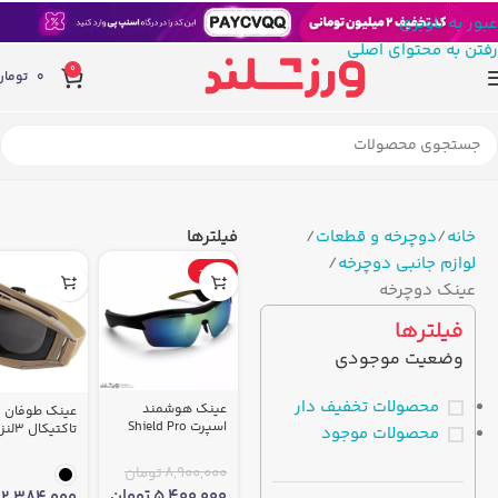
عبور به ناوبری
رفتن به محتوای اصلی
0
0
تومان
خانه
دوچرخه و قطعات
فیلترها
لوازم جانبی دوچرخه
-39%
عینک دوچرخه
فیلترها
وضعیت موجودی
محصولات تخفیف دار
عینک هوشمند
عینک طوفان
اسپرت Shield Pro
تاکتیکا
محصولات موجود
کد 2318
2138
8,900,000
تومان
5,400,000
تومان
2,384,000