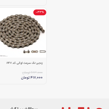
-33%
زنجیر تک سرعت اوکی کد 847
623,000
تومان
417,000
تومان