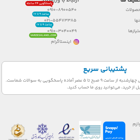
فیف ها
ارتباط با ورزشلند
پاسخگویی ۲۴ ساعته
حصولات
0910-8900540
ساعت ۹ تا ۱۷
ها
021-55473385
ساعت ۹ تا ۱۷
یازها
0910-3040049
VARZESHLAND_COM
اینستاگرام
پشتیبانی سریع
تیم پشتیبانی ما در روزهای شنبه الی چهارشنبه از ساعت 9 صبح تا 5 عصر آماده پاسخگویی به سوالات شماست.
ل از خرید، می‌توانید روی ما حساب کنید.
ازم