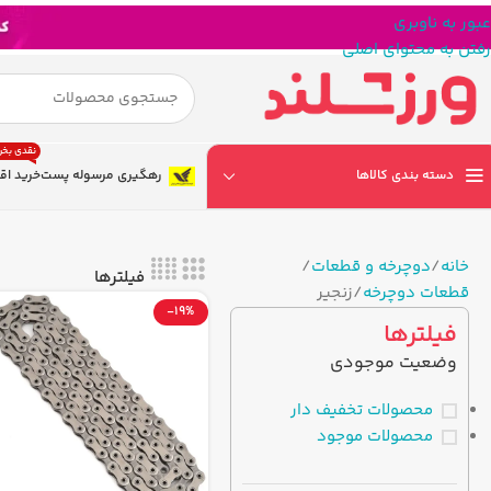
عبور به ناوبری
رفتن به محتوای اصلی
نقدی بخر
دسته بندی کالاها
رهگیری مرسوله پست
خرید اق
خانه
دوچرخه و قطعات
فیلترها
قطعات دوچرخه
زنجیر
-19%
فیلترها
وضعیت موجودی
محصولات تخفیف دار
محصولات موجود