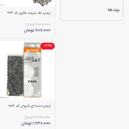
برندها
زنجیر تک سرعت مالزی کد 663
1,001,000
تومان
808,000
تومان
-36%
زنجیر دنده ای تایوان کد 1104
2,722,000
تومان
1,730,000
تومان