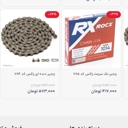
-24%
-36%
زنجیر تک سرعت راکس کد 785
زنجیر دنده ای راکس کد 784
654,000
تومان
756,000
تومان
417,000
تومان
573,000
تومان