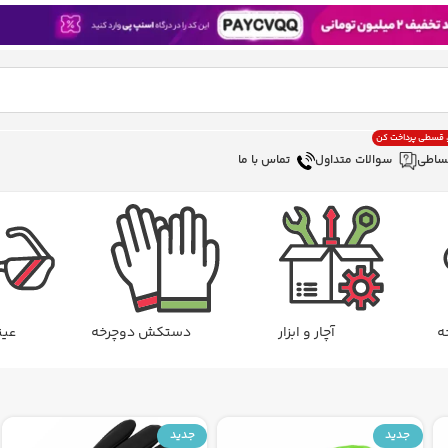
، قسطی پرداخت کن
ساطی
سوالات متداول
تماس با ما
ه
آچار و ابزار
دستکش دوچرخه
عین
جدید
جدید