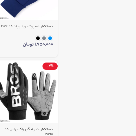
دستکش اسپرت نورد ویند کد 2172
1,750,000
تومان
-4%
دستکش ضربه گیر راک براس کد
2090