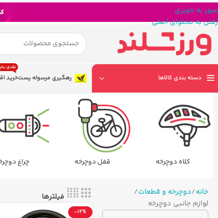
عبور به ناوبری
رفتن به محتوای اصلی
نقدی بخر
دسته بندی کالاها
رهگیری مرسوله پست
خرید اق
کلاه دوچرخه
قفل دوچرخه
چراغ دوچرخ
خانه
دوچرخه و قطعات
فیلترها
لوازم جانبی دوچرخه
-12%