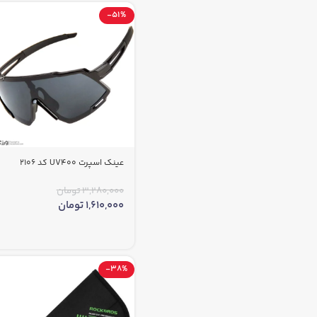
-51%
عینک اسپرت UV400 کد 2106
3,280,000
تومان
1,610,000
تومان
-38%