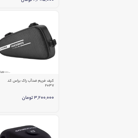
کیف فریم ضدآب راک براس کد
2037
3,200,000
تومان