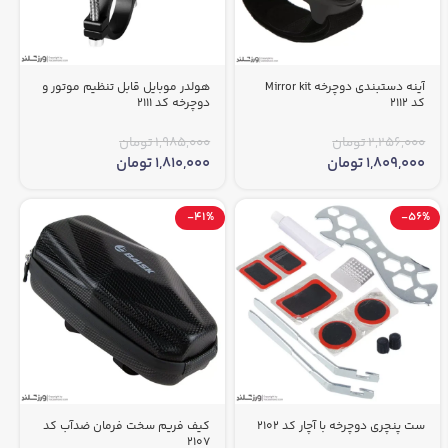
آینه دستبندی دوچرخه Mirror kit
هولدر موبایل قابل تنظیم موتور و
کد 2112
دوچرخه کد 2111
2,256,000
تومان
1,985,000
تومان
1,809,000
تومان
1,810,000
تومان
-41%
-56%
ست پنچری دوچرخه با آچار کد 2102
کیف فریم سخت فرمان ضدآب کد
2107