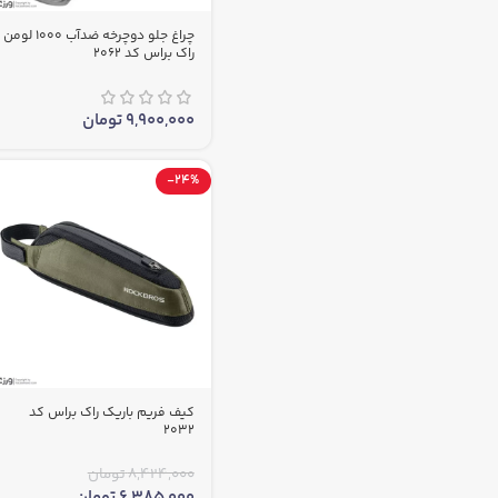
چراغ جلو دوچرخه ضدآب 1000 لومن
راک براس کد 2062
9,900,000
تومان
-24%
کیف فریم باریک راک براس کد
2032
8,424,000
تومان
6,385,000
تومان