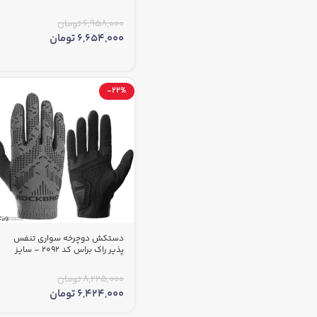
6,958,000
تومان
6,654,000
تومان
-22%
دستکش دوچرخه سواری تنفس
پذیر راک براس کد 2092 – سایز
لارج
8,225,000
تومان
6,424,000
تومان