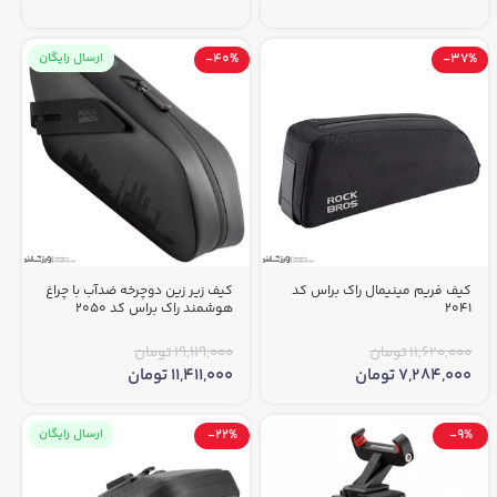
-37%
-40%
ارسال رایگان
کیف فریم مینیمال راک براس کد
کیف زیر زین دوچرخه ضدآب با چراغ
2041
هوشمند راک براس کد 2050
11,620,000
تومان
19,119,000
تومان
7,284,000
تومان
11,411,000
تومان
-9%
-22%
ارسال رایگان