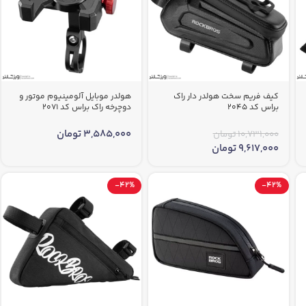
کیف فریم سخت هولدر دار راک
هولدر موبایل آلومینیوم موتور و
براس کد 2045
دوچرخه راک براس کد 2071
3,585,000
تومان
10,731,000
تومان
9,617,000
تومان
-42%
-42%