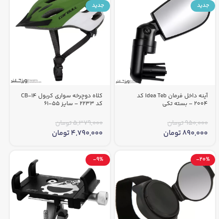
جدید
جدید
آینه داخل فرمان Idea Teb کد
کلاه دوچرخه سواری کربول CB-14
2004 – بسته تکی
کد 2233 – سایز 55-61
950,000
تومان
5,379,000
تومان
890,000
تومان
4,790,000
تومان
-9%
-20%