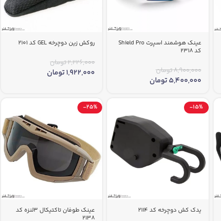
عینک هوشمند اسپرت Shield Pro
روکش زین دوچرخه GEL کد 2101
کد 2318
2,226,000
تومان
8,900,000
تومان
1,922,000
تومان
5,400,000
تومان
-25%
-15%
یدک کش دوچرخه کد 2114
عینک طوفان تاکتیکال 3لنزه کد
2138