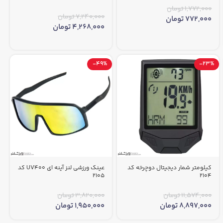
1,772,000
تومان
7,240,000
تومان
772,000
تومان
4,268,000
تومان
-49%
-23%
کیلومتر شمار دیجیتال دوچرخه کد
عینک ورزشی لنز آینه ای UV400 کد
2105
2104
11,574,000
تومان
3,820,000
تومان
8,897,000
تومان
1,950,000
تومان