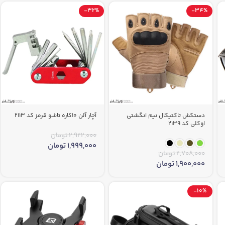
-32%
-34%
دستکش تاکتیکال نیم انگشتی
آچار آلن 10کاره تاشو قرمز کد 2113
اوکلی کد 2139
2,922,000
تومان
1,999,000
تومان
2,708,000
تومان
1,900,000
تومان
-10%