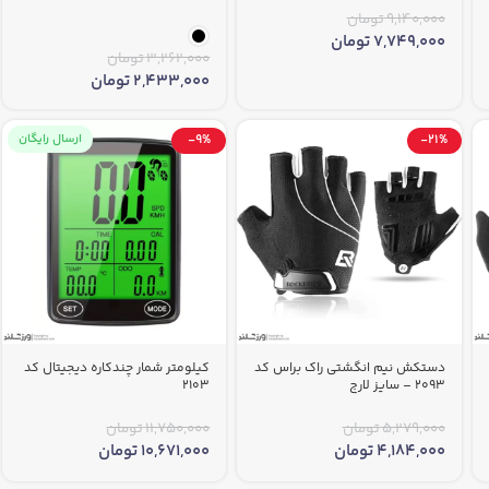
9,140,000
تومان
7,749,000
تومان
3,262,000
تومان
2,433,000
تومان
-21%
-9%
ارسال رایگان
دستکش نیم انگشتی راک براس کد
کیلومتر شمار چندکاره دیجیتال کد
2093 – سایز لارج
2103
5,279,000
تومان
11,750,000
تومان
4,184,000
تومان
10,671,000
تومان