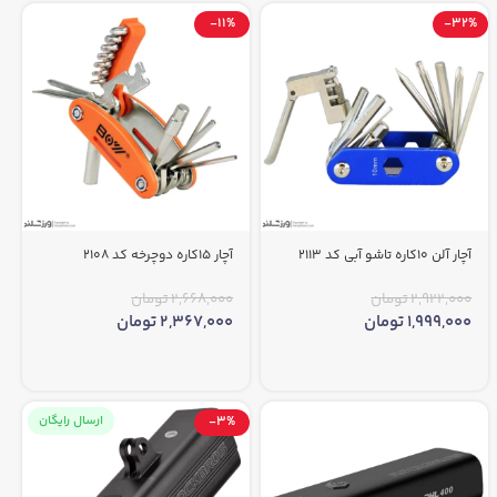
-11%
-32%
آچار آلن 10کاره تاشو آبی کد 2113
آچار 15کاره دوچرخه کد 2108
2,922,000
تومان
2,668,000
تومان
1,999,000
تومان
2,367,000
تومان
-3%
ارسال رایگان