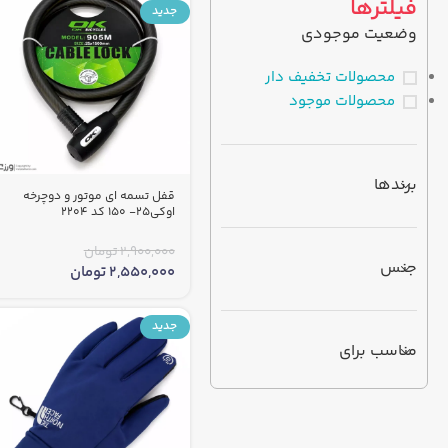
فیلترها
جدید
وضعیت موجودی
محصولات تخفیف دار
محصولات موجود
برندها
قفل تسمه ای موتور و دوچرخه
اوکی25- 150 کد 2204
2,900,000
تومان
جنس
2,550,000
تومان
جدید
مناسب برای