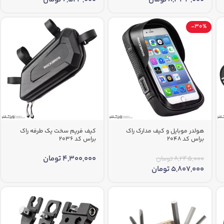
-30%
هولدر موبایل و کیف مدارک راک
کیف فریم سخت یک طرفه راک
براس کد 2048
براس کد 2036
4,300,000
تومان
8,245,000
تومان
5,807,000
تومان