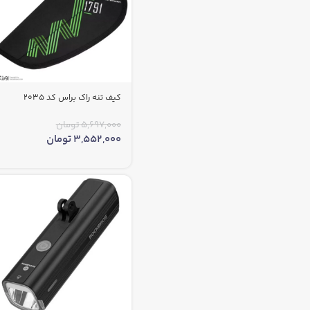
کیف تنه راک براس کد 2035
5,697,000
تومان
3,552,000
تومان