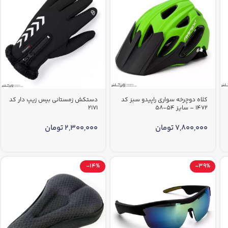
کلاه دوچرخه سواری راپیدو سبز کد
دستکش زمستانی بیس زیپ دار کد
1472 – سایز 54-58
2171
7,800,000
تومان
2,300,000
تومان
-14%
-39%