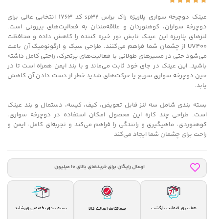
عینک دوچرخه‌ سواری پلاریزه راک براس sp32 کد 1763 انتخابی عالی برای
دوچرخه‌ سواران، کوهنوردان و علاقه‌مندان به فعالیت‌های بیرونی است.
لنزهای پلاریزه این عینک تابش نور خیره‌ کننده را کاهش داده و محافظت
UV400 از چشمان شما فراهم می‌کنند. طراحی سبک و ارگونومیک آن باعث
می‌شود حتی در مسیرهای طولانی یا فعالیت‌های پرتحرک، راحتی کامل داشته
باشید. این عینک در جای خود ثابت می‌ماند و با بند ایمن همراه است تا در
حین دوچرخه‌ سواری سریع یا حرکت‌های شدید خطر از دست دادن آن کاهش
یابد.
بسته‌ بندی شامل سه لنز قابل تعویض، کیف، کیسه، دستمال و بند عینک
است. طراحی چند کاره این محصول امکان استفاده در دوچرخه‌ سواری،
کوهنوردی، ماهیگیری و رانندگی را فراهم می‌کند و تجربه‌ای کامل، ایمن و
راحت برای چشمان شما ایجاد می‌کند
ارسال رایگان برای خریدهای بالای 10 میلیون
هفت روز ضمانت بازگشت
بسته بندی تخصصی ورزشلند
ضمانتامه اصالت کالا