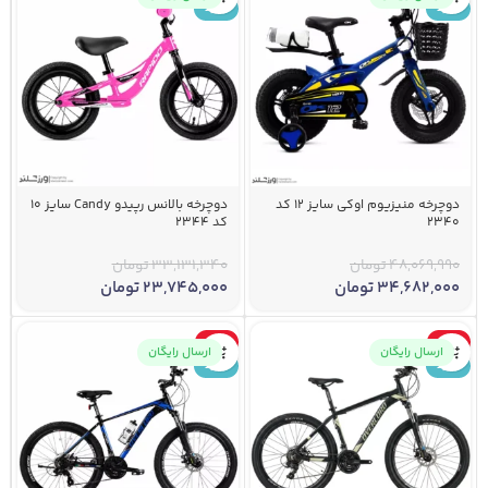
جدید
جدید
دوچرخه منیزیوم اوکی سایز 12 کد
دوچرخه بالانس رپیدو Candy سایز 10
2340
کد 2344
48,069,990
تومان
33,131,340
تومان
34,682,000
تومان
23,745,000
تومان
-6%
-6%
ارسال رایگان
ارسال رایگان
جدید
جدید