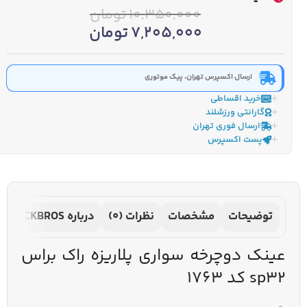
10,350,000
تومان
7,205,000
تومان
ارسال اکسپرس تهران، پیک موتوری
خرید اقساطی
گارانتی ورزشلند
ارسال فوری تهران
پست اکسپرس
توضیحات
مشخصات
نظرات (0)
درباره ROCKBROS
عینک دوچرخه‌ سواری پلاریزه راک براس
sp32 کد 1763