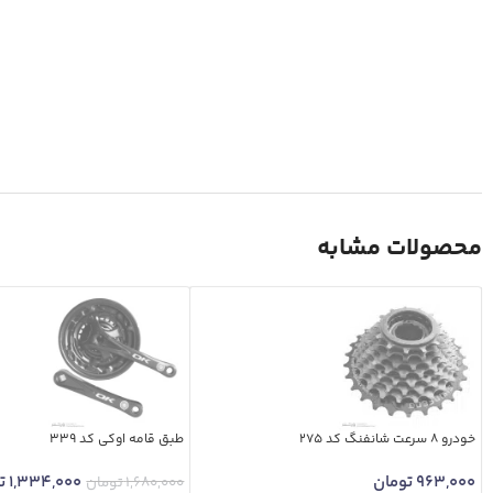
محصولات مشابه
خودرو 8 سرعت شانفنگ کد 275
طبق قامه اوکی کد 339
963,000
تومان
1,334,000
ت
1,680,000
تومان