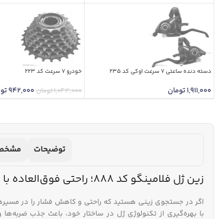
دسته دنده ساعتی 7 سرعت اوکی کد 235
خودرو 7 سرعت کد 223
1,911,000
تومان
942,000
توم
1,043,000
تومان
توضیحات
مشخص
زین ژل فلامینگو کد 888؛ راحتی فوق‌العاده با تکنولوژی ژل برای سواری‌های طولانی
اگر در جستجوی زینی هستید که راحتی و کاهش فشار را در مسیره
با بهره‌گیری از تکنولوژی ژل در ساختار خود، باعث جذب ضربه‌ها