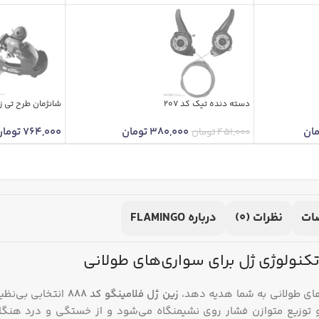
دسته دنده تیک کد 207
شانژمان طرح تی زد 
ان
380,000
تومان
764,000
تومان
451,000
تومان
ات
نظرات (0)
درباره FLAMINGO
ای طولانی به شما هدیه دهد،
زین ژل فلامینگو کد 888
انتخابی بی‌نظی
 و توزیع متوازن فشار روی نشیمنگاه می‌شود و از خستگی و درد هنگام