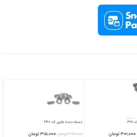
31
دسته دنده فلزی کد 240
301,000
تومان
315,000
تومان
499,000
تومان