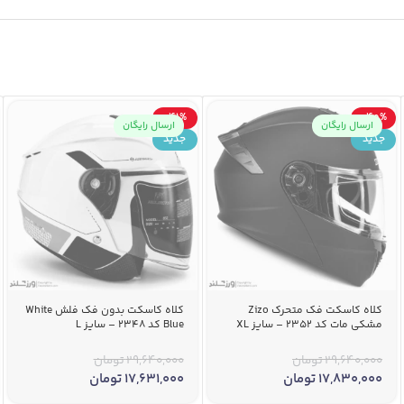
-41%
-40%
ارسال رایگان
ارسال رایگان
جدید
جدید
کلاه کاسکت فک متحرک Zizo
کلاه کاسکت بدون فک فلش White
مشکی مات کد 2352 – سایز XL
Blue کد 2348 – سایز L
29,640,000
تومان
29,640,000
تومان
17,830,000
تومان
17,631,000
تومان