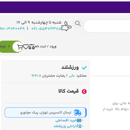
شنبه تا چهارشنبه 9 الی 17
910-3040049
|
021-55473385
ورود / ثبت نام
0
توما
ورزشلند
عملکرد
عالی
| رضایت مشتریان
۹۸.۵٪
قیمت کالا
ب ضربه عالی برای
م بالا. خرید از
ارسال اکسپرس تهران، پیک موتوری
خرید اقساطی
گارانتی ورزشلند