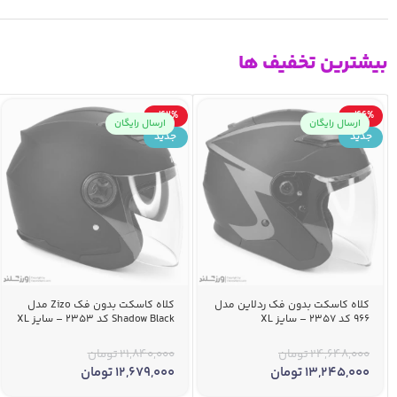
بیشترین تخفیف ها
-42%
-46%
ارسال رایگان
ارسال رایگان
جدید
جدید
کلاه کاسکت بدون فک ردلاین مدل
کلاه کاسکت بدون فک Zizo مدل
966 کد 2357 – سایز XL
Shadow Black کد 2353 – سایز XL
24,648,000
تومان
21,840,000
تومان
13,245,000
تومان
12,679,000
تومان