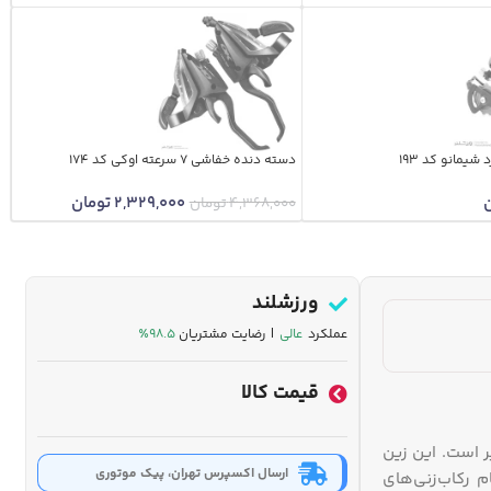
شیمانو کد 193
دسته دنده خفاشی 7 سرعته اوکی کد 174
2,329,000
تومان
4,368,000
تومان
ورزشلند
عملکرد
عالی
| رضایت مشتریان
۹۸.۵٪
قیمت کالا
ر است. این زین
ارسال اکسپرس تهران، پیک موتوری
 رکاب‌زنی‌های