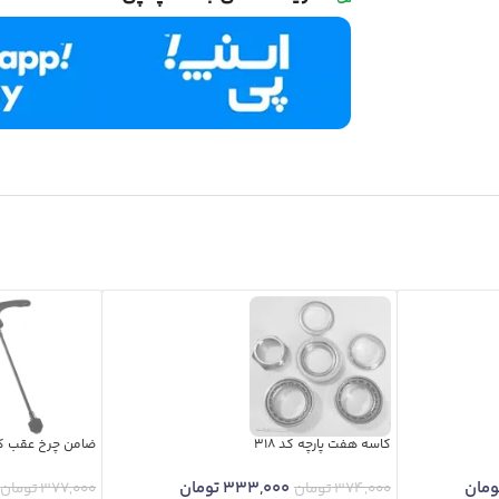
کاسه هفت پارچه کد 318
ضامن چرخ عقب کد 7
ومان
333,000
تومان
374,000
تومان
377,000
تومان