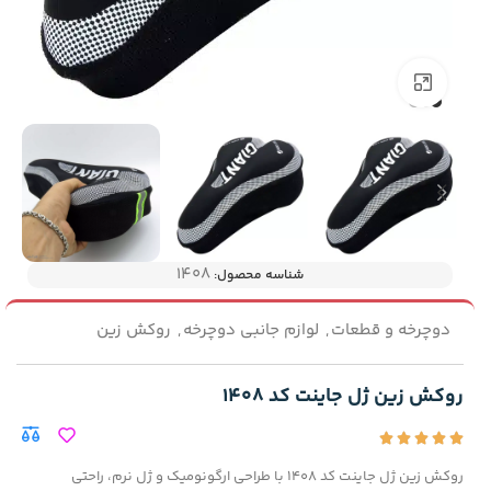
بزرگنمایی تصویر
1408
شناسه محصول:
دوچرخه و قطعات
,
لوازم جانبی دوچرخه
,
روکش زین
روکش زین ژل جاینت کد 1408
روکش زین ژل جاینت کد 1408 با طراحی ارگونومیک و ژل نرم، راحتی