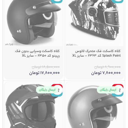
کلاه کاسکت فک متحرک لائوس
کلاه کاسکت وسپایی بدون فک
Splash Paint کد 2363 – سایز XL
رپیدو کد 2350 – سایز XL
8,900,000
تومان
18,500,000
تومان
7,800,000
تومان
17,800,000
تومان
-3%
-7%
ارسال رایگان
ارسال رایگان
جدید
جدید