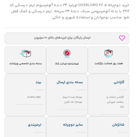
خرید دوچرخه 27.5 OVERLORD اورلرد 24 دنده آلومینیوم ترمز دیسکی کد
2212 با بدنه آلومینیومی سبک، دنده 24 سرعته، ترمز دیسکی و کمک قفل‌
شو؛ مناسب نوجوانان و استفاده شهری و خاکی.
ارسال رایگان برای خریدهای بالای 10 میلیون
هفت روز ضمانت بازگشت
بسته بندی تخصصی ورزشلند
ضمانتامه اصالت کالا
گارانتی
بسته بندی ارسال
برند
گارانتی اصالت و
مونتاژ شده (نیمه
OVERLORD
سلامت فیزیکی
مونتاژ) تک کارتن
کالا
شانژمان
سایز دوچرخه
ترمزبندی