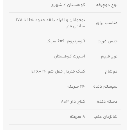
نوع دوچرخه
کوهستان / شهری
نوجوانان و افراد با قد حدود 165 تا 178
مناسب برای
سانتی‌ متر
جنس فریم
آلومینیوم 6061 سبک
نوع فریم
اسپرت کوهستان
دوشاخ
کمک‌ فنردار قفل‌ شو ETX-24
سیستم دنده
24 سرعته
دسته دنده
کلاچ‌ دار 3*8
شانژمان عقب
8 سرعته