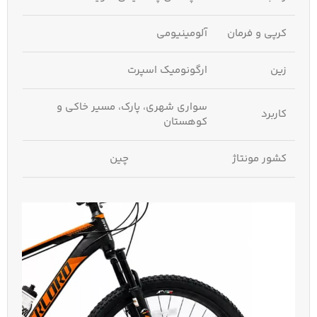
کرپی و فرمان
آلومینیومی
زین
ارگونومیک اسپرت
سواری شهری، پارک، مسیر خاکی و
کاربرد
کوهستان
کشور مونتاژ
چین