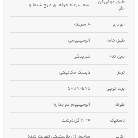
طبق عوض‌کن
سه سرعته حرفه ای طرح شیمانو
جلو
خودرو
8 سرعته
طبق قامه
آلومینیومی
میل تنه
بلبرینگی
ترمز
دیسک مکانیکی
برند توپی
SHUNFENG
طوقه
آلومینیوم دوجداره
لاستیک
2.30 گل‌درشت
رکاب
ساچمه ای پلاستیکی تقویت‌ شده