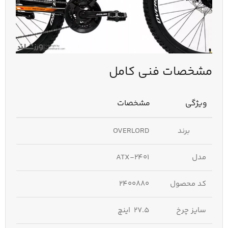
مشخصات فنی کامل
ویژگی
مشخصات
برند
OVERLORD
مدل
ATX-2401
کد محصول
2400880
سایز چرخ
27.5 اینچ