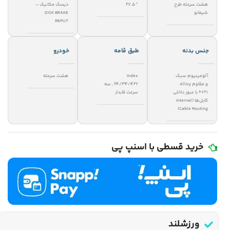
هشت سرعته طرح
" 27.5
دیسک مکانیک –
شیمانو
DISK BRAKE
REPUT
جنس بدنه
طبق قامه
خودرو
آلومینیوم سبک
Index
هشت سرعته
و مقاوم Alloy
24/34/42T
,
سه
6061 با عبور داخلی
سرعت قابدار
کابل‌ها (Internal
Cable Routing)
خرید قسطی با اسنپ پی
ورزشلند