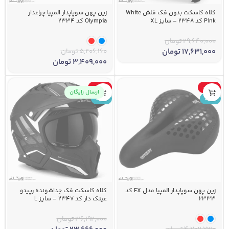
کلاه کاسکت بدون فک فلش White
زین پهن سوپاپدار المپیا چراغدار
Pink کد 2348 – سایز XL
Olympia کد 2334
29,640,000
تومان
17,631,000
تومان
5,206,160
تومان
3,409,000
تومان
-35%
-42%
ارسال رایگان
جدید
جدید
زین پهن سوپاپدار المپیا مدل FX کد
کلاه کاسکت فک جداشونده رپیدو
2333
عینک دار کد 2347 – سایز L
36,192,000
تومان