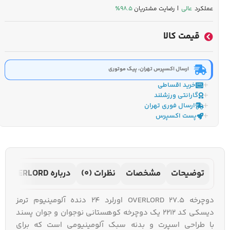
عملکرد
عالی
| رضایت مشتریان
۹۸.۵٪
قیمت کالا
ارسال اکسپرس تهران، پیک موتوری
خرید اقساطی
گارانتی ورزشلند
ارسال فوری تهران
پست اکسپرس
توضیحات
مشخصات
نظرات (0)
درباره OVERLORD
دوچرخه 27.5 OVERLORD اورلرد 24 دنده آلومینیوم ترمز
دیسکی کد 2212 یک دوچرخه کوهستانی نوجوان و جوان‌ پسند
با طراحی اسپرت و بدنه سبک آلومینیومی است که برای