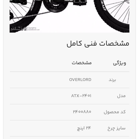
مشخصات فنی کامل
ویژگی
مشخصات
برند
OVERLORD
مدل
ATX-2401
کد محصول
2400880
سایز چرخ
24 اینچ