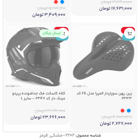
29,640,000
تومان
17,631,000
تومان
5,206,160
تومان
3,409,000
تومان
-35%
-42%
ارسال رایگان
جدید
جدید
زین پهن سوپاپدار المپیا مدل FX کد
کلاه کاسکت فک جداشونده رپیدو
2333
عینک دار کد 2347 – سایز L
36,192,000
تومان
4,702,730
تومان
23,666,000
تومان
2,727,000
تومان
۲۲۰۲-مشکی قرمز
شناسه محصول: