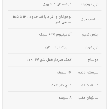
نوع دوچرخه
کوهستان / شهری
نوجوانان و افراد با قد حدود 130 تا 155
مناسب برای
سانتی‌ متر
جنس فریم
آلومینیوم 6061 سبک
نوع فریم
اسپرت کوهستان
دوشاخ
کمک‌ فنردار قفل‌ شو ETX-24
سیستم دنده
24 سرعته
دسته دنده
کلاچ‌ دار 3*8
شانژمان عقب
8 سرعته