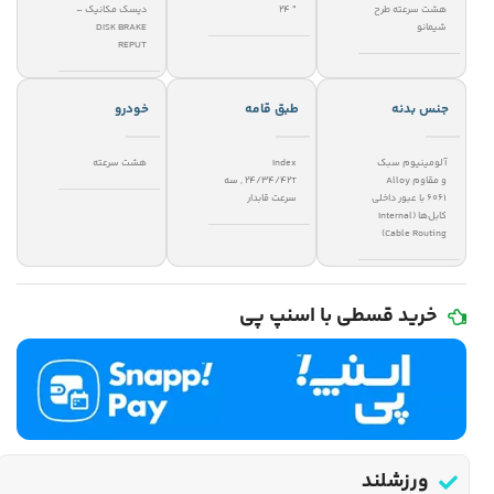
هشت سرعته طرح
" 24
دیسک مکانیک –
شیمانو
DISK BRAKE
REPUT
جنس بدنه
طبق قامه
خودرو
آلومینیوم سبک
Index
هشت سرعته
و مقاوم Alloy
24/34/42T
,
سه
6061 با عبور داخلی
سرعت قابدار
کابل‌ها (Internal
Cable Routing)
خرید قسطی با اسنپ پی
ورزشلند