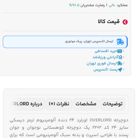
عملکرد
عالی
| رضایت مشتریان
۹۸.۵٪
قیمت کالا
ارسال اکسپرس تهران، پیک موتوری
خرید اقساطی
گارانتی ورزشلند
ارسال فوری تهران
پست اکسپرس
توضیحات
مشخصات
نظرات (0)
درباره OVERLORD
دوچرخه OVERLORD اورلرد 24 دنده آلومینیوم ترمز دیسکی
سایز 24 کد 2202 یک دوچرخه کوهستانی نوجوان و جوان‌
پسند با طراحی اسپرت و بدنه سبک آلومینیومی است که برای