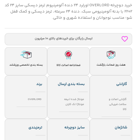
خرید دوچرخه OVERLORD اورلرد 24 دنده آلومینیوم ترمز دیسکی سایز 24 کد
2202 با بدنه آلومینیومی سبک، دنده 24 سرعته، ترمز دیسکی و کمک قفل‌
شو؛ مناسب نوجوانان و استفاده شهری و خاکی.
ارسال رایگان برای خریدهای بالای 10 میلیون
هفت روز ضمانت بازگشت
بسته بندی تخصصی ورزشلند
ضمانتامه اصالت کالا
گارانتی
بسته بندی ارسال
برند
گارانتی اصالت و
مونتاژ شده (نیمه
OVERLORD
سلامت فیزیکی
مونتاژ) تک کارتن
کالا
شانژمان
سایز دوچرخه
ترمزبندی