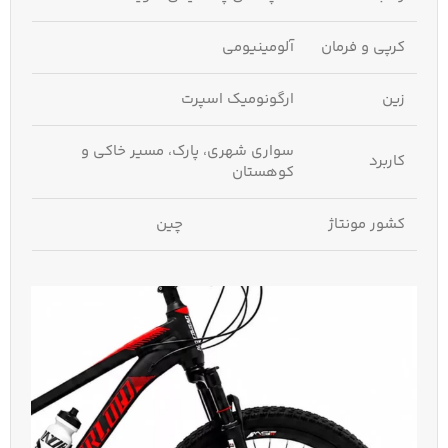
کرپی و فرمان
آلومینیومی
زین
ارگونومیک اسپرت
سواری شهری، پارک، مسیر خاکی و
کاربرد
کوهستان
کشور مونتاژ
چین