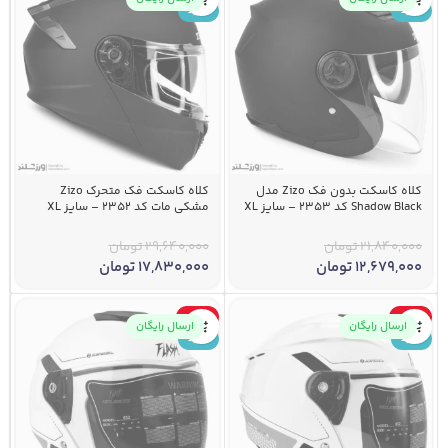
جدید
جدید
کلاه کاسکت بدون فک Zizo مدل
کلاه کاسکت فک متحرک Zizo
Shadow Black کد 2353 – سایز XL
مشکی مات کد 2352 – سایز XL
21,840,000
تومان
29,640,000
تومان
12,679,000
تومان
17,830,000
تومان
-41%
-41%
ارسال رایگان
ارسال رایگان
جدید
جدید