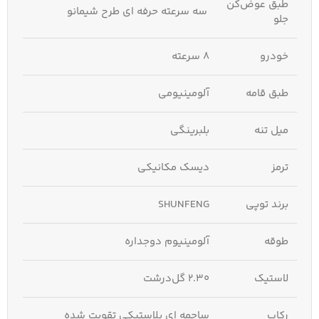
طبق عوض‌کن
سه سرعته حرفه ای طرح شیمانو
جلو
خودرو
8 سرعته
طبق قامه
آلومینیومی
میل تنه
بلبرینگی
ترمز
دیسک مکانیکی
برند توپی
SHUNFENG
طوقه
آلومینیوم دوجداره
لاستیک
2.30 گل‌درشت
رکاب
ساچمه ای پلاستیکی تقویت‌ شده