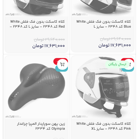
کلاه کاسکت بدون فک فلش White
کلاه کاسکت بدون فک فلش White
Blue کد 2348 – سایز L
Red کد 2348 – سایز L کد 2348 –
سایز L
29,640,000
تومان
29,640,000
تومان
17,631,000
تومان
17,631,000
تومان
-35%
-41%
ارسال رایگان
جدید
جدید
کلاه کاسکت بدون فک فلش White
زین پهن سوپاپدار المپیا چراغدار
Pink کد 2348 – سایز XL
Olympia کد 2334