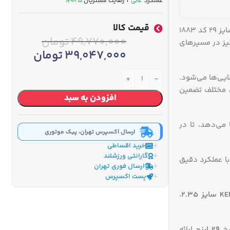
عملکرد
عالی
| رضایت مشتریان
۹۸.۵٪
قیمت کالا
اگر به‌دنبال یک دوچرخه کوهستانی قدرتمند، با دوام و مناسب برای مسیرهای سخت و ناهموار هستید، دوچرخه کوهستان اینتنس CV100 سایز 29 کد 1883
49,770,000
تومان
گیز در مسیرهای
39,047,000
تومان
ایی‌ها می‌شود.
یی مختلف تضمین
افزودن به سبد
 به شما می‌دهد، تا در
ارسال اکسپرس تهران، پیک موتوری
خرید اقساطی
گارانتی ورزشلند
و عقب) با عملکرد دقیق
ارسال فوری تهران
پست اکسپرس
2.35
،
رخ
29 اینچ
ارائه