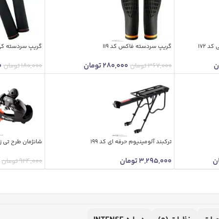
گریپ سردسته فاکس کد 119
گریپ سردسته کی تی
ن
280,000
تومان
0
367,000
تومان
180,000
تومان
ترکبند آلومینیوم حرفه ای کد 199
شانژمان طرح تی زد 
ن
3,295,000
تومان
924,000
تومان