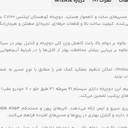
ات
نظرات (0)
درباره INTENSE
‌شده، کیفیت ساخت بالا و قطعات حرفه‌ای، تجربه‌ای مطمئن و هیجان‌ان
اوه بر دوام بالا، باعث کاهش وزن کلی دوچرخه و کنترل بهتر در سربال
لاوه بر زیبایی بیشتر، محافظت بهتر از کابل‌ها را در شرایط آب‌وهوا
با قابلیت تنظیم پیش‌ بارگذاری (Preload)، امکان تنظیم عملکرد کمک‌ فنر را مطابق با نوع مسیر
ب بزنید.
. این دوچرخه دارای سیستم
21 سرعته
(3 طبق جلو + 7 خودر
گیری سریع و ایمن ارائه می‌دهند. تایرهای پهن و مستحکم
KENDA K1153 سایز 
 دارند و کنترل بهتری در پیچ‌ها و مسیرهای لغزنده فراهم می‌کنند.
عات باکیفیت، دوام بالایی به دوچرخه داده‌اند. این مدل در سایز چ