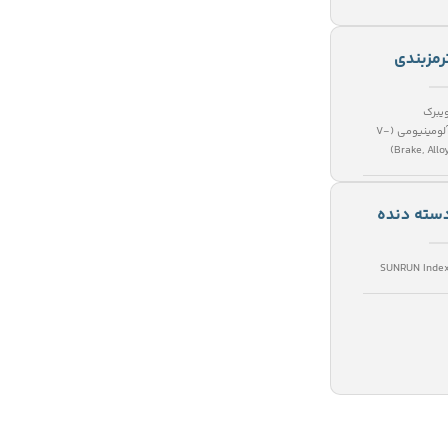
رمزبندی
یبرک
آلومینیومی (V-
Brake, Alloy
سته دنده
SUNRUN Inde