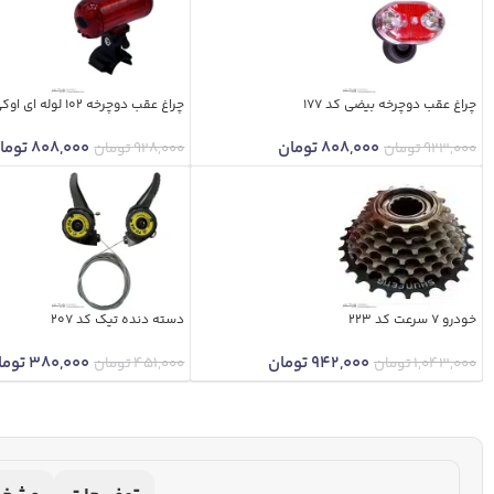
چراغ عقب دوچرخه بیضی کد 177
چراغ عقب دوچرخه 102 لوله ای اوکی کد 172
808,000
تومان
808,000
توما
923,000
تومان
928,000
تومان
خودرو 7 سرعت کد 223
دسته دنده تیک کد 207
942,000
تومان
380,000
توما
1,043,000
تومان
451,000
تومان