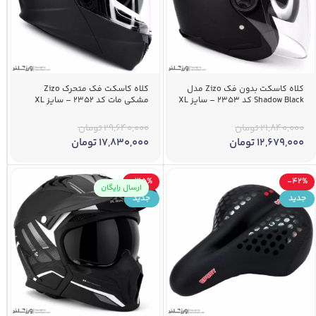
کلاه کاسکت بدون فک Zizo مدل
کلاه کاسکت فک متحرک Zizo
Shadow Black کد 2353 – سایز XL
مشکی مات کد 2352 – سایز XL
21,840,000
تومان
29,640,000
تومان
12,679,000
تومان
17,830,000
تومان
-35%
-42%
ارسال رایگان
جدید
جدید