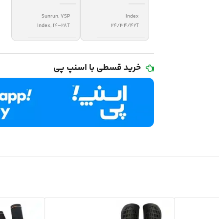
Sunrun, 7SP
Index
Index, 14–28T
24/34/42T
خرید قسطی با اسنپ پی