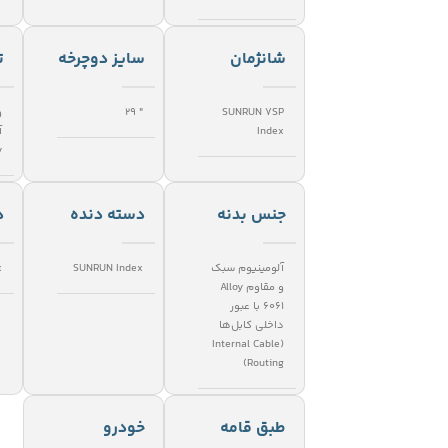
شانژمان
سایز دوچرخه
ت
SUNRUN 7SP
" 29
و
Index
)
جنس بدنه
دسته دنده
د
آلومینیوم سبک
SUNRUN Index
x
و مقاوم Alloy
6061 با عبور
داخلی کابل‌ها
(Internal Cable
Routing)
طبق قامه
خودرو