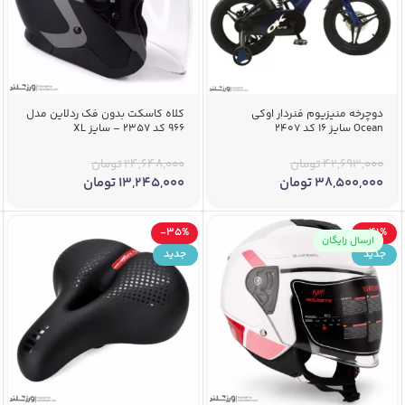
دوچرخه منیزیوم فنردار اوکی
کلاه کاسکت بدون فک ردلاین مدل
Ocean سایز 16 کد 2407
966 کد 2357 – سایز XL
42,693,000
تومان
24,648,000
تومان
38,500,000
تومان
13,245,000
تومان
-35%
-41%
ارسال رایگان
جدید
جدید