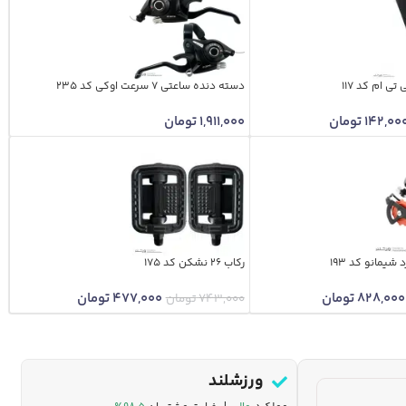
 ام کد 117
دسته دنده ساعتی 7 سرعت اوکی کد 235
142,00
تومان
1,911,000
تومان
شیمانو کد 193
رکاب 26 نشکن کد 175
828,000
تومان
477,000
تومان
743,000
تومان
ورزشلند