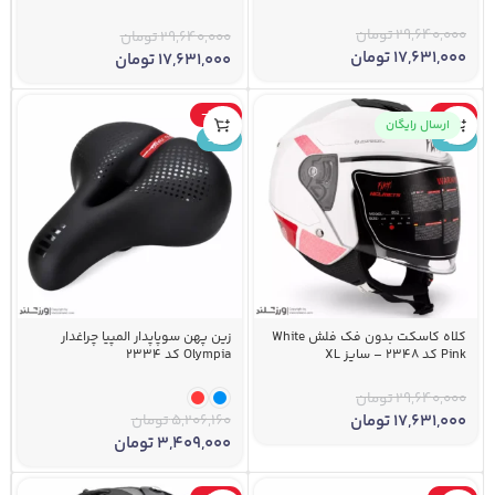
سایز L
29,640,000
تومان
29,640,000
تومان
17,631,000
تومان
17,631,000
تومان
-35%
-41%
ارسال رایگان
جدید
جدید
کلاه کاسکت بدون فک فلش White
زین پهن سوپاپدار المپیا چراغدار
Pink کد 2348 – سایز XL
Olympia کد 2334
29,640,000
تومان
17,631,000
تومان
5,206,160
تومان
3,409,000
تومان