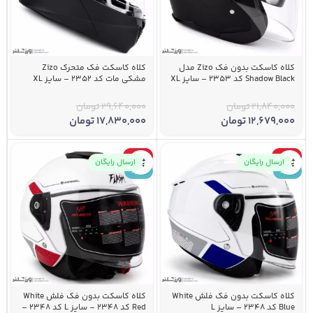
کلاه کاسکت بدون فک Zizo مدل
کلاه کاسکت فک متحرک Zizo
Shadow Black کد 2353 – سایز XL
مشکی مات کد 2352 – سایز XL
21,840,000
تومان
29,640,000
تومان
12,679,000
تومان
17,830,000
تومان
-41%
-41%
ارسال رایگان
ارسال رایگان
جدید
جدید
کلاه کاسکت بدون فک فلش White
کلاه کاسکت بدون فک فلش White
Blue کد 2348 – سایز L
Red کد 2348 – سایز L کد 2348 –