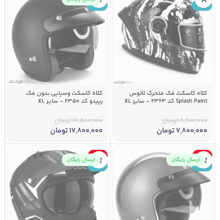
جدید
جدید
کلاه کاسکت فک متحرک لائوس
کلاه کاسکت وسپایی بدون فک
Splash Paint کد 2363 – سایز XL
رپیدو کد 2350 – سایز XL
8,900,000
تومان
18,500,000
تومان
7,800,000
تومان
17,800,000
تومان
-3%
-7%
ارسال رایگان
ارسال رایگان
جدید
جدید