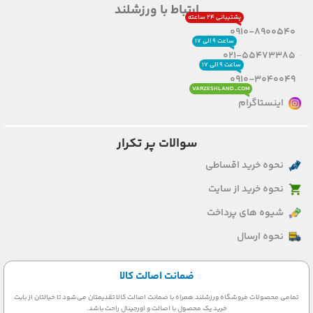
ارتباط با ورزشلند
پشتیبانی ۲۴ ساعته
0910-8900540
ساعت ۹ الی ۱۷
021-55473385
ساعت ۹ الی ۱۷
0910-3040049
VARZESHLAND_COM
اینستاگرام
سوالات پر تکرار
نحوه خرید اقساطی
نحوه خرید از سایت
شیوه های پرداخت
نحوه ارسال
ضمانت اصالت کالا
تمامی محصولات فروشگاه ورزشلند همراه با ضمانت اصالت کالا تقدیمتان می‌شود تا خیالتان از بابت
خرید یک محصول با اصالت و اورجینال راحت باشد.