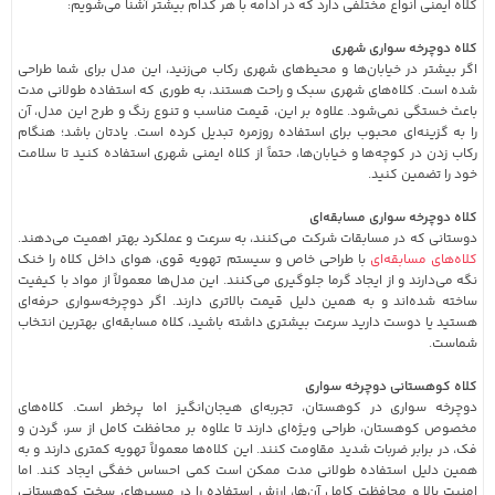
کلاه ایمنی انواع مختلفی دارد که در ادامه با هر کدام بیشتر آشنا می‌شویم:
کلاه دوچرخه سواری شهری
اگر بیشتر در خیابان‌ها و محیط‌های شهری رکاب می‌زنید، این مدل برای شما طراحی
شده است. کلاه‌های شهری سبک و راحت هستند، به طوری که استفاده طولانی مدت
باعث خستگی نمی‌شود. علاوه بر این، قیمت مناسب و تنوع رنگ و طرح این مدل، آن
را به گزینه‌ای محبوب برای استفاده روزمره تبدیل کرده است. یادتان باشد؛ هنگام
رکاب زدن در کوچه‌ها و خیابان‌ها، حتماً از کلاه ایمنی شهری استفاده کنید تا سلامت
خود را تضمین کنید.
کلاه دوچرخه سواری مسابقه‌ای
دوستانی که در مسابقات شرکت می‌کنند، به سرعت و عملکرد بهتر اهمیت می‌دهند.
کلاه‌های مسابقه‌ای
با طراحی خاص و سیستم تهویه قوی، هوای داخل کلاه را خنک
نگه می‌دارند و از ایجاد گرما جلوگیری می‌کنند. این مدل‌ها معمولاً از مواد با کیفیت
ساخته شده‌اند و به همین دلیل قیمت بالاتری دارند. اگر دوچرخه‌سواری حرفه‌ای
هستید یا دوست دارید سرعت بیشتری داشته باشید، کلاه مسابقه‌ای بهترین انتخاب
شماست.
کلاه کوهستانی دوچرخه سواری
دوچرخه‌ سواری در کوهستان، تجربه‌ای هیجان‌انگیز اما پرخطر است. کلاه‌های
مخصوص کوهستان، طراحی ویژه‌ای دارند تا علاوه بر محافظت کامل از سر، گردن و
فک، در برابر ضربات شدید مقاومت کنند. این کلاه‌ها معمولاً تهویه کمتری دارند و به
همین دلیل استفاده طولانی مدت ممکن است کمی احساس خفگی ایجاد کند. اما
امنیت بالا و محافظت کامل آن‌ها، ارزش استفاده را در مسیرهای سخت کوهستانی