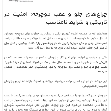
چراغ‌های جلو و عقب دوچرخه: امنیت در
تاریکی و شرایط نامناسب
همانطور که در مقدمه اشاره کردیم، یکی از بزرگ‌ترین خطرات برای دوچرخه سواران،
احتمال برخورد با خودروهاست. خودروها به دلیل اندازه بزرگ و سرعت بالا می‌توانند
آسیب‌های جدی و حتی جبران‌ناپذیری به دوچرخه‌سوار وارد کنند. بهترین راه‌حل برای
کاهش این خطر، افزایش دیده‌شدن دوچرخه توسط رانندگان است.
یکی از موثرترین ابزارها برای این کار، چراغ‌های مخصوص دوچرخه هستند که در
تاریکی شب یا شرایط جوی نامساعد مثل مه، باعث می‌شوند شما بهتر دیده شوید.
نصب چراغ‌های جلو و عقب روی دوچرخه به‌طور چشمگیری خطر تصادفات را کاهش
می‌دهد.
این چراغ‌ها در دو نوع اصلی عرضه می‌شوند: چراغ‌های شبرنگ بازتابنده نور و چراغ‌های
لامپ‌دار الکترونیکی.
چراغ‌های شبرنگ تنها نور را منعکس می‌کنند و خودشان نوری تولید نمی‌کنند. با نصب
این چراغ‌ها، نور خودروها پس از برخورد به آنها بازتاب شده و دوچرخه‌سوار در شب
کاملاً قابل مشاهده می‌شود. این نوع چراغ‌ها مزایایی مثل قیمت مناسب، نگهداری
آسان و عدم نیاز به باتری دارند. علاوه بر این، نوارهای شبرنگ هم وجود دارند که