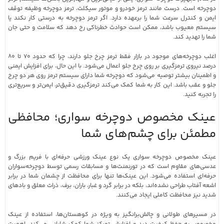
دوچرخه است. درست مانند ترمز خودرو و موتور سیکلت، ترمز دوچرخه وظیفه توقف
ایمن و کنترل سرعت شما را برعهده دارد. اگر ترمز دوچرخه به درستی کار نکند یا
سیستم معیوب باشد، ممکن است حوادث خطرناکی رخ دهد که سلامت و حتی جان
شما را تهدید کند.
اغلب دوچرخه‌های موجود در بازار فقط ترمز چرخ جلو دارند، چرا که حدود ۷۰ تا ۸۰
درصد نیروی ترمزگیری بر روی چرخ جلو اعمال می‌شود. با این حال، برای افزایش ایمنی
و اطمینان بیشتر توصیه می‌شود که دوچرخه شما دارای سیستم ترمز روی هر دو چرخ
جلو و عقب باشد. این کار به شما کمک می‌کند ترمزگیری دقیق‌تر، ایمن‌تر و سریع‌تری
را تجربه کنید.
عینک مخصوص دوچرخه سواری؛ محافظی
مطمئن برای چشم‌های شما
عینک مخصوص دوچرخه سواری یک نوع عینک ورزشی حرفه‌ای با فریم بزرگ و
عدسی‌های مقاوم است که در تورنمنت‌ها و مسابقات رسمی توسط دوچرخه‌سواران
حرفه‌ای استفاده می‌شود. این عینک‌ها تنها برای محافظت از چشمان شما در برابر
اشعه آفتاب طراحی نشده‌اند، بلکه در برابر گرد و غبار، باران، برف، ذرات معلق و بادهای
شدید نیز محافظت کاملی ایجاد می‌کنند.
در مسیرهای طولانی و چالش‌برانگیز به ویژه در کوهستان‌ها، استفاده از عینک