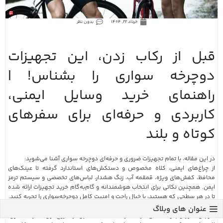
خرداد 22, 1404
بدون نظر
قبل از رکاب زدن، این تجهیزات
دوچرخه سواری را بشناس! |
راهنمای خرید وسایل ایمنی،
کاربردی و حرفه‌ای برای سفرهای
کوتاه و بلند
در این مقاله، با تمام تجهیزات ضروری و حرفه‌ای دوچرخه سواری آشنا می‌شوید:
از چراغ‌های ایمنی، کلاه مخصوص و دستکش‌های استاندارد گرفته تا عینک‌های
محافظ، کفش‌های ویژه، قمقمه آب، زنگ هشدار، لباس‌های تخصصی و سیستم ترمز
ایمن. همچنین نکاتی برای انتخاب هوشمندانه و گام‌به‌گام خرید تجهیزات ارائه شده
تا در هر سطحی که هستید، با خیال راحت و امنیت کامل دوچرخه‌سواری را تجربه کنید.
اگر عاشق ماجراجویی و کشف مناظر زیبا با دوچرخه هستید، قطعاً تجربه‌ای
عنوان های وبلاگ
هیجان‌انگیز و به‌یادماندنی در انتظار شماست. اما قبل از شروع این سفر دلنشین،