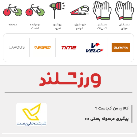
دستکش
دستکش
جارو شارژی
پروژکتور
دوچرخه و
دوچرخه
موتور
کمپینگ
خودرو
آفرود
قطعات
LAVOUS
کالای من کجاست ؟
پیگیری مرسوله پستی >>