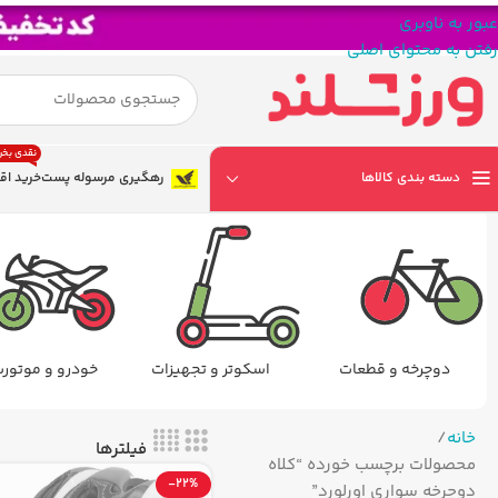
عبور به ناوبری
رفتن به محتوای اصلی
نقدی بخر
دسته بندی کالاها
رهگیری مرسوله پست
خرید اق
دوچرخه و قطعات
اسکوتر و تجهیزات
خودرو و موتور
خانه
فیلترها
محصولات برچسب خورده “کلاه
-22%
دوچرخه سواری اورلورد”