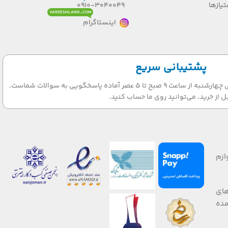
یازها
0910-3040049
VARZESHLAND_COM
اینستاگرام
پشتیبانی سریع
تیم پشتیبانی ما در روزهای شنبه الی چهارشنبه از ساعت 9 صبح تا 5 عصر آماده پاسخگویی به سوالات شماست.
ل از خرید، می‌توانید روی ما حساب کنید.
ازم
های
 صورت عمده