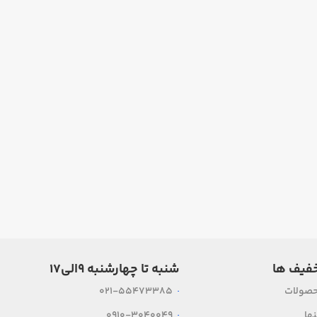
فیف ها
شنبه تا چهارشنبه ۹الی۱۷
حصولات
021-55473385
ها
0910-3040049