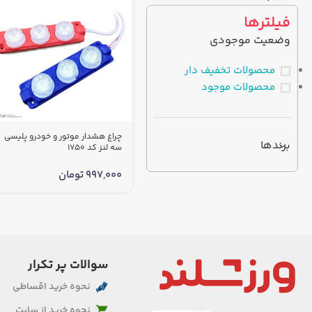
فیلترها
وضعیت موجودی
محصولات تخفیف دار
محصولات موجود
چراغ هشدار موتور و خودرو پلیسی
برندها
سه لنز کد 1750
997,000
تومان
سوالات پر تکرار
نحوه خرید اقساطی
نحوه خرید از سایت