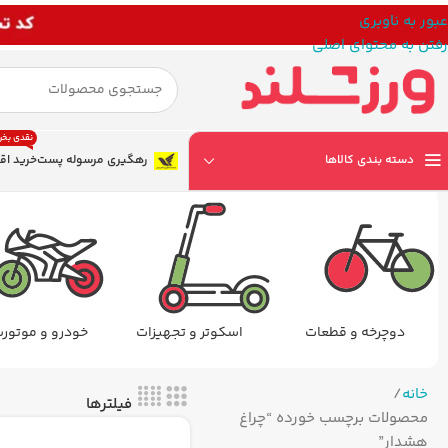
عبور به ناوبری
رفتن به محتوای اصلی
نقدی بخر
دسته بندی کالاها
رهگیری مرسوله پست
خرید اق
دوچرخه و قطعات
اسکوتر و تجهیزات
خودرو و موتور
خانه
فیلترها
محصولات برچسب خورده “چراغ
هشدار”