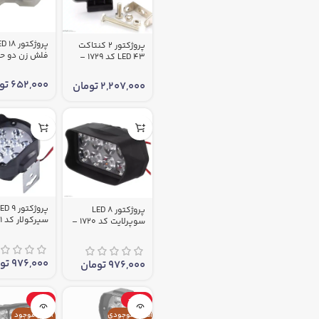
پروژکتور
پروژکتور 2 کنتاکت
فلش زن دو حا
43 LED کد 1729 –
1718 – بسته 1عددی
بسته 1 عددی
652,000
تو
2,207,000
تومان
پروژکتور 9
پروژکتور 8 LED
سوپرلایت کد 1720 –
بسته 1 عددی
بسته 1 عددی
976,000
تو
976,000
تومان
-19%
-27%
اتمام موجودی
اتمام موجود