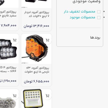
وضعیت موجودی
محصولات تخفیف دار
پروژکتور آفرود لنزدار
7 اینچ 120وات کد
محصولات موجود
1990 – بسته 2 عددی
عددی
7,904,000
ت
13,416,000
تومان
برندها
پروژکتور آفرود sf3
نارنجی 5 اینچ 50وات
عددی
کد 1986– بسته 1
عددی
1,690,000
ت
6,655,000
تومان