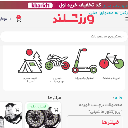
عبور به ناوبری
رفتن به محتوای اصلی
0
0
تومان
دوچرخه و قطعات
اسکوتر و تجهیزات
خودرو و
آفرود، سفر و
موتورسیکلت
کمپینگ
خانه
فیلترها
محصولات برچسب خورده
ارسال رایگان
“پروژکتور ماشینی”
فیلترها