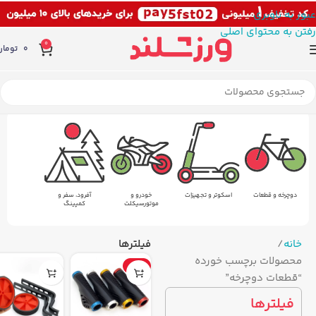
عبور به ناوبری
رفتن به محتوای اصلی
0
0
تومان
دوچرخه و قطعات
اسکوتر و تجهیزات
خودرو و
آفرود، سفر و
موتورسیکلت
کمپینگ
خانه
فیلترها
محصولات برچسب خورده
-11%
“قطعات دوچرخه”
فیلترها