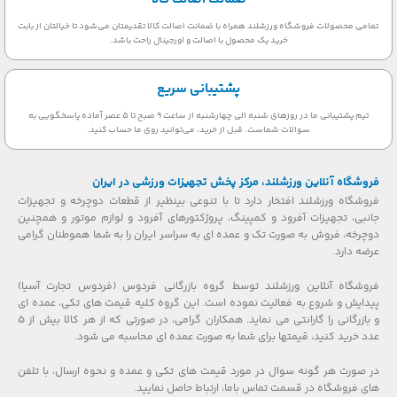
تمامی محصولات فروشگاه ورزشلند همراه با ضمانت اصالت کالا تقدیمتان می‌شود تا خیالتان از بابت
خرید یک محصول با اصالت و اورجینال راحت باشد.
پشتیبانی سریع
تیم پشتیبانی ما در روزهای شنبه الی چهارشنبه از ساعت 9 صبح تا 5 عصر آماده پاسخگویی به
سوالات شماست. قبل از خرید، می‌توانید روی ما حساب کنید.
فروشگاه آنلاین ورزشلند، مرکز پخش تجهیزات ورزشی در ایران
فروشگاه ورزشلند افتخار دارد تا با تنوعی بینظیر از قطعات دوچرخه و تجهیزات
جانبی، تجهیزات آفرود و کمپینگ، پروژکتورهای آفرود و لوازم موتور و همچنین
دوچرخه، فروش به صورت تک و عمده ای به سراسر ایران را به شما هموطنان گرامی
عرضه دارد.
فروشگاه آنلاین ورزشلند توسط گروه بازرگانی فردوس (فردوس تجارت آسیا)
پیدایش و شروع به فعالیت نموده است. این گروه کلیه قیمت های تکی، عمده ای
و بازرگانی را گارانتی می نماید. همکاران گرامی، در صورتی که از هر کالا بیش از ۵
عدد خرید کنید، قیمتها برای شما به صورت عمده ای محاسبه می شود.
در صورت هر گونه سوال در مورد قیمت های تکی و عمده و نحوه ارسال، با تلفن
های فروشگاه در قسمت تماس باما، ارتباط حاصل نمایید.