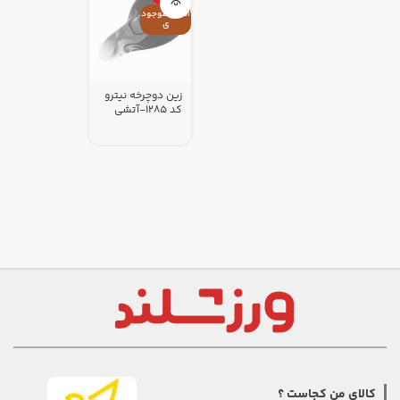
اتمام موجود
ی
زین دوچرخه نیترو
کد 1285-آتشی
کالای من کجاست ؟