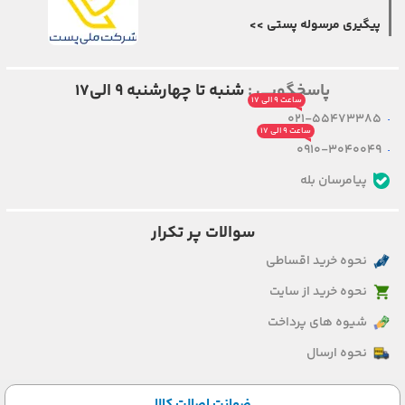
پیگیری مرسوله پستی >>
پاسخگویی :
شنبه تا چهارشنبه ۹ الی۱۷
ساعت ۹ الی ۱۷
021-55473385
ساعت ۹ الی ۱۷
0910-3040049
پیامرسان بله
سوالات پر تکرار
نحوه خرید اقساطی
نحوه خرید از سایت
شیوه های پرداخت
نحوه ارسال
ضمانت اصالت کالا