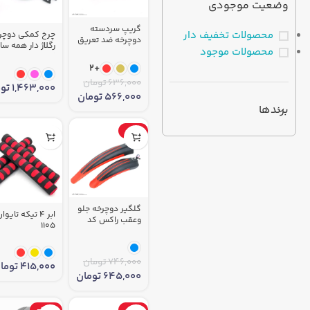
وضعیت موجودی
گریپ سردسته
محصولات تخفیف دار
چرخ کمکی دوچر
دوچرخه ضد تعریق
رگلاژ دار همه سا
محصولات موجود
طبی کد 1417
کد 1416
+2
636,000
تومان
1,463,000
تو
566,000
تومان
برندها
-14%
گلگیر دوچرخه جلو
ابر 4 تیکه تایو
وعقب راکس کد
1105
1350
746,000
تومان
415,000
توما
645,000
تومان