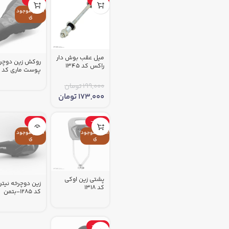
-35%
-13%
اتمام موجود
ی
میل عقب بوش دار
روکش زین دوچر
راکس کد 1345
پوست ماری کد 143
199,000
تومان
173,000
تومان
-17%
-33%
اتمام موجود
اتمام موجود
ی
ی
پشتی زین اوکی
زین دوچرخه نیتر
کد 1318
کد 1285-بتمن
-32%