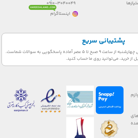
یازها
0910-3040049
VARZESHLAND_COM
اینستاگرام
پشتیبانی سریع
تیم پشتیبانی ما در روزهای شنبه الی چهارشنبه از ساعت 9 صبح تا 5 عصر آماده پاسخگویی به سوالات شماست.
ل از خرید، می‌توانید روی ما حساب کنید.
ازم
های
 صورت عمده