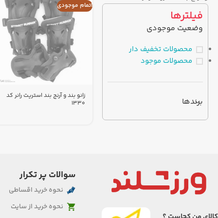
اتمام موجودی
فیلترها
وضعیت موجودی
محصولات تخفیف دار
محصولات موجود
زانو بند و آرنج بند استریت رانر کد
برندها
1330
سوالات پر تکرار
نحوه خرید اقساطی
نحوه خرید از سایت
کالای من کجاست ؟