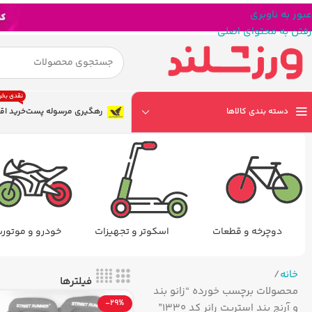
عبور به ناوبری
رفتن به محتوای اصلی
نقدی بخر
دسته بندی کالاها
رهگیری مرسوله پست
خرید اق
دوچرخه و قطعات
اسکوتر و تجهیزات
خودرو و موتور
خانه
فیلترها
محصولات برچسب خورده “زانو بند
-29%
و آرنج بند استریت رانر کد 1330”