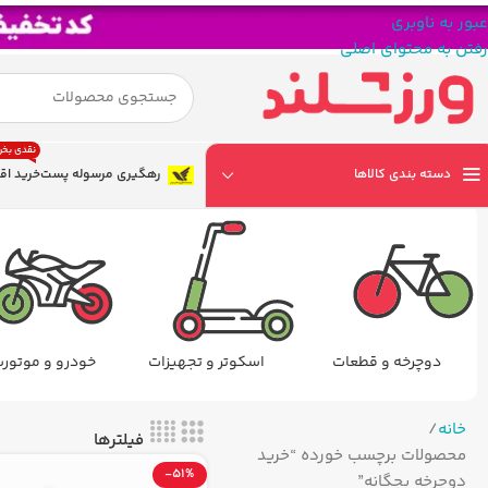
عبور به ناوبری
رفتن به محتوای اصلی
نقدی بخر
دسته بندی کالاها
رهگیری مرسوله پست
خرید اق
دوچرخه و قطعات
اسکوتر و تجهیزات
خودرو و موتور
خانه
فیلترها
محصولات برچسب خورده “خرید
-51%
دوچرخه بچگانه”