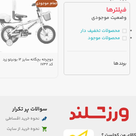
اتمام موجودی
فیلترها
وضعیت موجودی
محصولات تخفیف دار
محصولات موجود
دوچرخه بچگانه سایز 12 بونیتو زرد
برندها
کد 1732
سوالات پر تکرار
نحوه خرید اقساطی
نحوه خرید از سایت
کالای من کجاست ؟