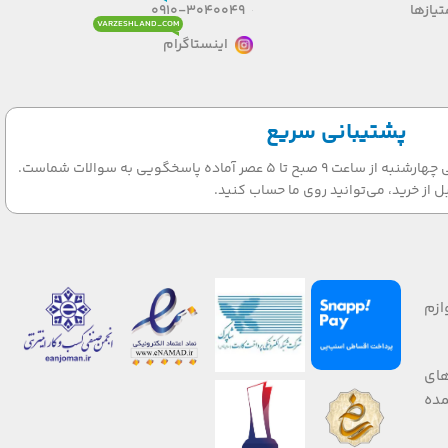
یازها
0910-3040049
VARZESHLAND_COM
اینستاگرام
پشتیبانی سریع
تیم پشتیبانی ما در روزهای شنبه الی چهارشنبه از ساعت 9 صبح تا 5 عصر آماده پاسخگویی به سوالات شماست.
ل از خرید، می‌توانید روی ما حساب کنید.
ازم
های
 صورت عمده