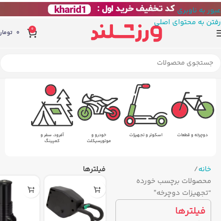
عبور به ناوبری
رفتن به محتوای اصلی
0
0
تومان
دوچرخه و قطعات
اسکوتر و تجهیزات
خودرو و
آفرود، سفر و
موتورسیکلت
کمپینگ
خانه
فیلترها
محصولات برچسب خورده
“تجهیزات دوچرخه”
فیلترها