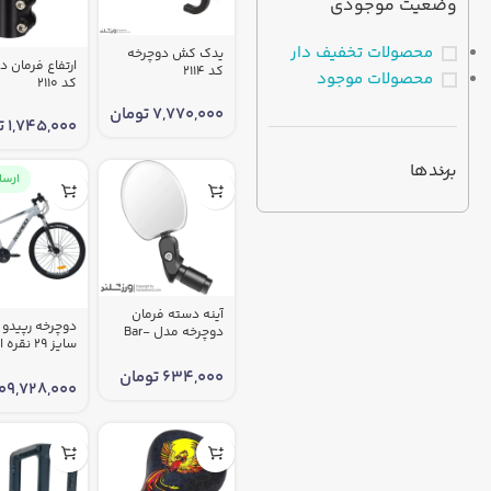
وضعیت موجودی
محصولات تخفیف دار
یدک کش دوچرخه
ارتفاع فرمان د
کد 2114
محصولات موجود
کد 2110
7,770,000
تومان
1,745,000
ت
برندها
ارسا
آینه دسته‌ فرمان
دوچرخه مدل Bar-
سایز 29 نق
End Mirror کد 2004
1868
634,000
تومان
109,728,000