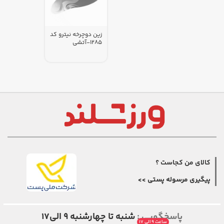
زین دوچرخه نیترو کد
1285-آتشی
کالای من کجاست ؟
پیگیری مرسوله پستی >>
پاسخگویی :
شنبه تا چهارشنبه ۹ الی۱۷
ساعت ۹ الی ۱۷