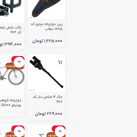
زین دوچرخه نیترو کد
رکاب شش ضلع
1285-عقاب
کد 972
1,225,000
تومان
394,000
تو
-29%
اتمام موجودی
جک 12 ضامن دار کد
دوچرخه کوهس
970
مشکی کد 1855
269,000
تومان
-31%
-30%
اتمام موجود
اتمام موجودی