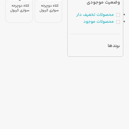
وضعیت موجودی
کلاه دوچرخه
کلاه دوچرخه
سواری کربول
سواری کربول
محصولات تخفیف دار
کد 1722
مشکی سبز
طوسی – سایز
کد 1636 –
محصولات موجود
58-61
سایز 58-61
برندها