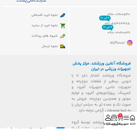
0910-8900540
نحوه خرید اقساطی
۹ الی ۱۷
021-55473385
نحوه خرید از سایت
۹ الی ۱۷
0910-3040049
شیوه های پرداخت
اینستاگرام
نحوه ارسال
فروشگاه آنلاین ورزشلند، مرکز پخش
تجهیزات ورزشی در ایران
فروشگاه ورزشلند افتخار دارد تا با
تنوعی بینظیر از قطعات دوچرخه و
تجهیزات جانبی، تجهیزات آفرود و
کمپینگ، پروژکتورهای آفرود و لوازم
موتور و همچنین دوچرخه، فروش به
صورت تک و عمده ای به سراسر ایران را
به شما هموطنان گرامی عرضه دارد.
0
فروشگاه آنلاین ورزشلند توسط گروه
خانه
منو
سبد خرید
رهگیری کالا
حساب من
بازرگانی فردوس (فردوس تجارت آسیا)
پیدایش و شروع به فعالیت نموده