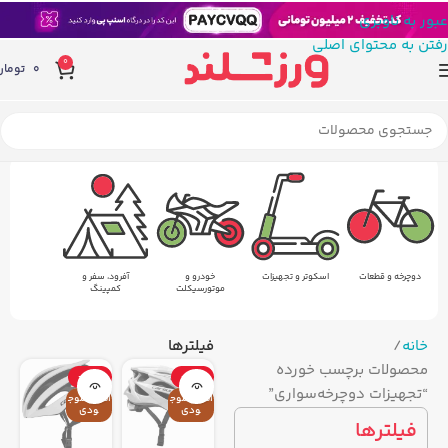
عبور به ناوبری
رفتن به محتوای اصلی
0
0
تومان
دوچرخه و قطعات
اسکوتر و تجهیزات
خودرو و
آفرود، سفر و
موتورسیکلت
کمپینگ
خانه
فیلترها
محصولات برچسب خورده
-28%
-22%
“تجهیزات دوچرخه‌سواری”
اتمام موج
اتمام موج
ودی
ودی
فیلترها