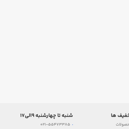
فیف ها
شنبه تا چهارشنبه ۹الی۱۷
حصولات
021-55473385