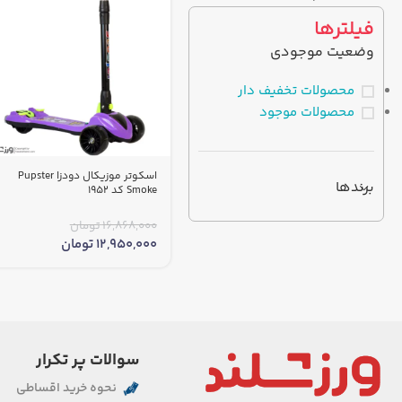
فیلترها
وضعیت موجودی
محصولات تخفیف دار
محصولات موجود
اسکوتر موزیکال دودزا Pupster
برندها
Smoke کد 1952
16,868,000
تومان
12,950,000
تومان
سوالات پر تکرار
نحوه خرید اقساطی