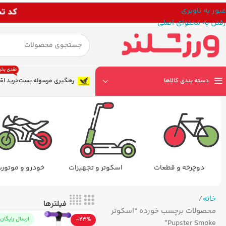
عبور به ناوبری
رفتن به محتوای اصلی
نقدی بخر
دسته بندی کالاها
رهگیری مرسوله پست
خرید اق
دوچرخه و قطعات
اسکوتر و تجهیزات
خودرو و موتور
خانه
فیلترها
محصولات برچسب خورده “اسکوتر
-23%
ارسال رایگان
Pupster Smoke”