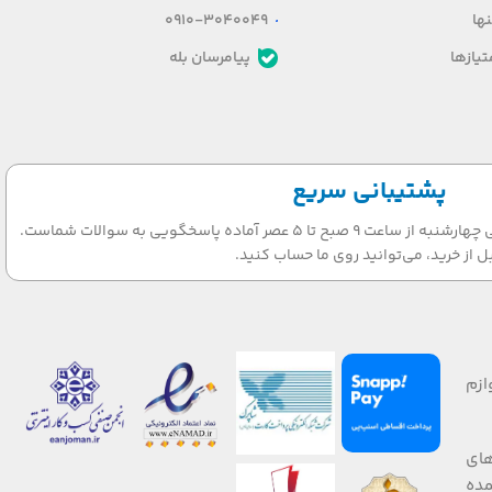
ها
0910-3040049
یازها
پیامرسان بله
پشتیبانی سریع
تیم پشتیبانی ما در روزهای شنبه الی چهارشنبه از ساعت 9 صبح تا 5 عصر آماده پاسخگویی به سوالات شماست.
ل از خرید، می‌توانید روی ما حساب کنید.
ازم
های
 صورت عمده