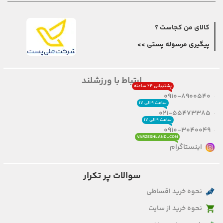
کالای من کجاست ؟
پیگیری مرسوله پستی >>
ارتباط با ورزشلند
پشتیبانی ۲۴ ساعته
0910-8900540
ساعت ۹ الی ۱۷
021-55473385
ساعت ۹ الی ۱۷
0910-3040049
VARZESHLAND_COM
اینستاگرام
سوالات پر تکرار
نحوه خرید اقساطی
نحوه خرید از سایت