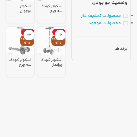
وضعیت موجودی
اسکوتر کودک
اسکوتر
سه چرخ
نوجوان
محصولات تخفیف دار
چراغدار Minty
RETROCAR
Glide کد 2117
کد 2120
محصولات موجود
-41%
-26%
اتمام موج
اتمام موج
ودی
ودی
برندها
اسکوتر کودک
اسکوتر کودک
چراغدار
سه چرخ
RETROCAR
Scoopi کد
کد 2120
1933