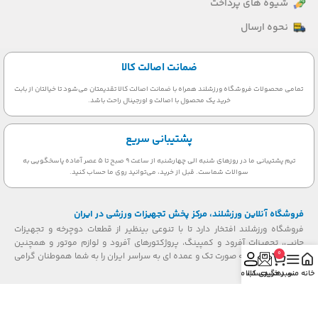
شیوه های پرداخت
نحوه ارسال
ضمانت اصالت کالا
تمامی محصولات فروشگاه ورزشلند همراه با ضمانت اصالت کالا تقدیمتان می‌شود تا خیالتان از بابت
خرید یک محصول با اصالت و اورجینال راحت باشد.
پشتیبانی سریع
تیم پشتیبانی ما در روزهای شنبه الی چهارشنبه از ساعت 9 صبح تا 5 عصر آماده پاسخگویی به
سوالات شماست. قبل از خرید، می‌توانید روی ما حساب کنید.
فروشگاه آنلاین ورزشلند، مرکز پخش تجهیزات ورزشی در ایران
فروشگاه ورزشلند افتخار دارد تا با تنوعی بینظیر از قطعات دوچرخه و تجهیزات
جانبی، تجهیزات آفرود و کمپینگ، پروژکتورهای آفرود و لوازم موتور و همچنین
0
دوچرخه، فروش به صورت تک و عمده ای به سراسر ایران را به شما هموطنان گرامی
عرضه دارد.
خانه
منو
سبد خرید
رهگیری کالا
حساب من
فروشگاه آنلاین ورزشلند توسط گروه بازرگانی فردوس (فردوس تجارت آسیا)
پیدایش و شروع به فعالیت نموده است. این گروه کلیه قیمت های تکی، عمده ای