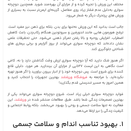
مختلف این ورزش را تجربه کرده و از مزایای آن بهره‌مند شوید. همچنین دوچرخه‌
سواری به‌دلیل عدم فشار زیاد روی مفاصل، گزینه‌ای ایمن‌تر نسبت به بسیاری از
ورزش‌ های پرتحرک دیگر به شمار می‌رود.
جالب است بدانید که این ورزش نه‌تنها برای بدن، بلکه برای ذهن نیز مفید است.
ترشح هورمون‌ هایی مانند اندورفین و سروتونین هنگام رکاب‌زدن، باعث کاهش
اضطراب، افزایش روحیه و بالا رفتن تمرکز ذهنی می‌شود. حتی تحقیقات علمی
نشان داده‌اند که دوچرخه‌ سواری می‌تواند از بروز آلزایمر و برخی بیماری‌ های
شناختی جلوگیری کند.
اگر هنوز شک دارید که آیا دوچرخه‌ سواری ارزش وقت گذاشتن دارد یا نه، کافی
است نگاهی به این لیست ۲۷‌تایی از مزایای آن بیندازید. هر مورد، دلیلی قانع‌
کننده برای شروع است. پس دوچرخه خود را از انبار بیرون بیاورید یا اگر هنوز تهیه
نکرده‌اید، با مراجعه به
فروشگاه ورزشلند
بهترین تجهیزات را انتخاب کنید و
همین امروز به مسیر تندرستی قدم بگذارید!
فواید دوچرخه‌ سواری خیلی زیاد است، شروع دوچرخه‌ سواری می‌تواند یکی از
بهترین تصمیمات زندگی شما باشد. طبق مطالعات منتشر شده در
ورزشلند
، این
فعالیت نه‌ تنها سلامت جسمی و روحی را بهبود می‌بخشد، بلکه روابط اجتماعی و
کیفیت زندگی را نیز ارتقا می‌دهد.
1. بهبود تناسب اندام و سلامت جسمی