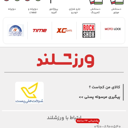
دستکش
دستکش
جارو شارژی
پروژکتور
دوچرخه و
دوچرخه
موتور
کمپینگ
خودرو
آفرود
قطعات
کالای من کجاست ؟
پیگیری مرسوله پستی >>
ارتباط با ورزشلند
پشتیبانی ۲۴ ساعته
0910-8900540