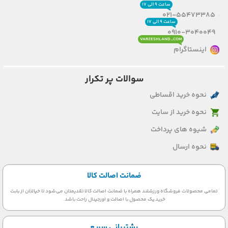
ساعت ۹ الی ۱۷
021-55473385
ساعت ۹ الی ۱۷
0910-3040049
VARZESHLAND_COM
اینستاگرام
سوالات پر تکرار
نحوه خرید اقساطی
نحوه خرید از سایت
شیوه های پرداخت
نحوه ارسال
ضمانت اصالت کالا
تمامی محصولات فروشگاه ورزشلند همراه با ضمانت اصالت کالا تقدیمتان می‌شود تا خیالتان از بابت
خرید یک محصول با اصالت و اورجینال راحت باشد.
پشتیبانی سریع