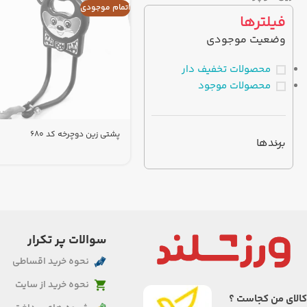
اتمام موجودی
فیلترها
وضعیت موجودی
محصولات تخفیف دار
محصولات موجود
پشتی زین دوچرخه کد 680
برندها
سوالات پر تکرار
نحوه خرید اقساطی
نحوه خرید از سایت
کالای من کجاست ؟