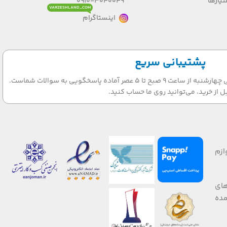
یازها
0910-3040049
VARZESHLAND_COM
اینستاگرام
پشتیبانی سریع
تیم پشتیبانی ما در روزهای شنبه الی چهارشنبه از ساعت 9 صبح تا 5 عصر آماده پاسخگویی به سوالات شماست.
ل از خرید، می‌توانید روی ما حساب کنید.
ازم
های
 صورت عمده