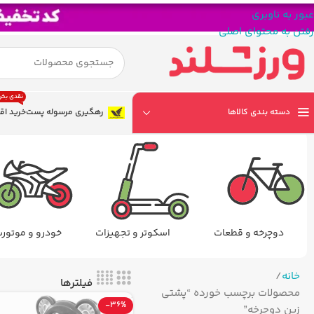
عبور به ناوبری
رفتن به محتوای اصلی
نقدی بخر
دسته بندی کالاها
رهگیری مرسوله پست
خرید اق
دوچرخه و قطعات
اسکوتر و تجهیزات
خودرو و موتور
خانه
فیلترها
محصولات برچسب خورده “پشتی
-36%
زین دوچرخه”