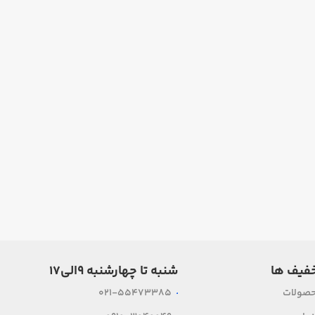
فیف ها
شنبه تا چهارشنبه ۹الی۱۷
حصولات
021-55473385