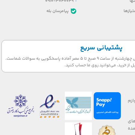
ها
0910-3040049
یازها
پیامرسان بله
پشتیبانی سریع
تیم پشتیبانی ما در روزهای شنبه الی چهارشنبه از ساعت 9 صبح تا 5 عصر آماده پاسخگویی به سوالات شماست.
ل از خرید، می‌توانید روی ما حساب کنید.
ازم
های
 صورت عمده