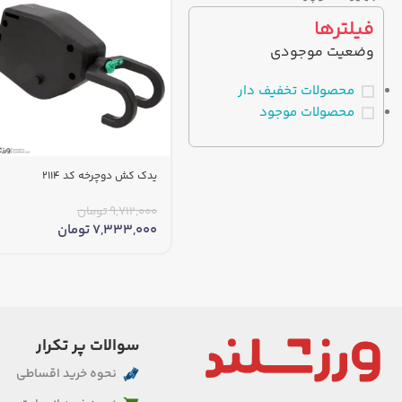
فیلترها
وضعیت موجودی
محصولات تخفیف دار
محصولات موجود
یدک کش دوچرخه کد 2114
9,712,000
تومان
7,333,000
تومان
سوالات پر تکرار
نحوه خرید اقساطی