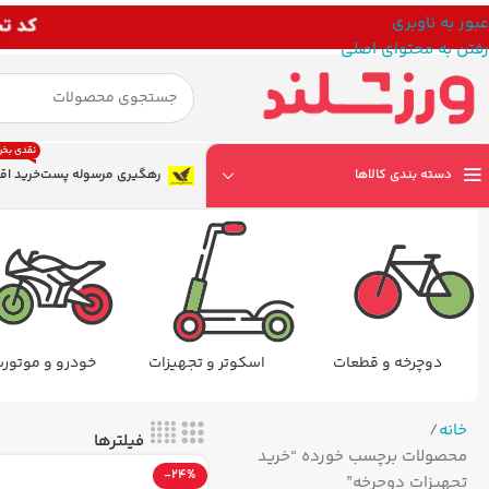
عبور به ناوبری
رفتن به محتوای اصلی
نقدی بخر
دسته بندی کالاها
رهگیری مرسوله پست
خرید اق
دوچرخه و قطعات
اسکوتر و تجهیزات
خودرو و موتور
خانه
فیلترها
محصولات برچسب خورده “خرید
-24%
تجهیزات دوچرخه”