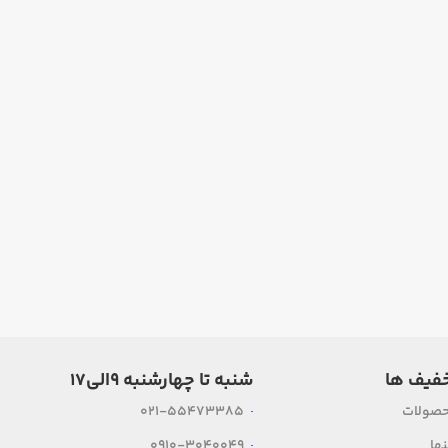
فیف ها
شنبه تا چهارشنبه ۹الی۱۷
حصولات
021-55473385
ها
0910-3040049