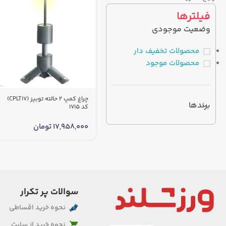
فیلترها
وضعیت موجودی
محصولات تخفیف دار
محصولات موجود
چراغ کمپ 2 حالته توبیز (CPLT17)
برندها
کد 1715
17,958,000
تومان
سوالات پر تکرار
نحوه خرید اقساطی
نحوه خرید از سایت