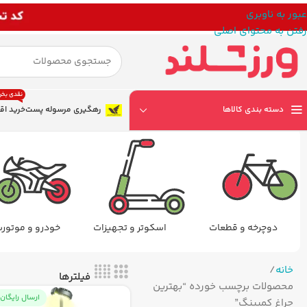
عبور به ناوبری
رفتن به محتوای اصلی
نقدی بخر
دسته بندی کالاها
رهگیری مرسوله پست
خرید اق
دوچرخه و قطعات
اسکوتر و تجهیزات
خودرو و موتور
خانه
فیلترها
محصولات برچسب خورده “بهترین
ارسال رایگان
چراغ کمپینگ”